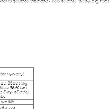
 ලාර්ගර්ස්ට් ඉටිපන්දම් නිෂ්පාදකයා, මෙම ඉටිපන්දම් කම්හල සෘජු
ටුම්භ සැණකරුව
 සහ පිරිපහදු කළ
ක්ෂ්යය 58-60 වන
ය විශාල ඉටිපන්දම්
වේ.
ණ සහ ඕම්
 BAG 55G