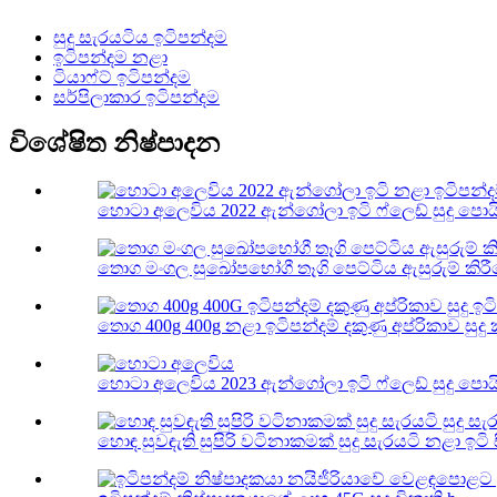
සුදු සැරයටිය ඉටිපන්දම
ඉටිපන්දම නළා
ටියාෆ්ට් ඉටිපන්දම
සර්පිලාකාර ඉටිපන්දම
විශේෂිත නිෂ්පාදන
හොටා අලෙවිය 2022 ඇන්ගෝලා ඉටි ෆ්ලෙඩ් සුදු පොයින්
තොග මංගල සුඛෝපභෝගී තෑගි පෙට්ටිය ඇසුරුම් කිරීමේ
තොග 400g 400g නළා ඉටිපන්දම් දකුණු අප්රිකාව සුදු 
හොටා අලෙවිය 2023 ඇන්ගෝලා ඉටි ෆ්ලෙඩ් සුදු පොයින්
හොඳ සුවඳැති සුපිරි වටිනාකමක් සුදු සැරයටි නළා ඉටි ස