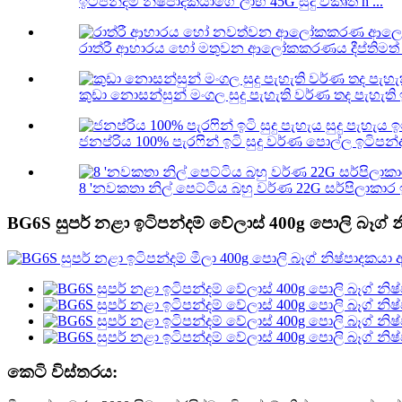
ඉටිපන්දම් නිෂ්පාදකයාගේ ලාභ 45G සුදු විකෘති h ...
රාත්රී ආහාරය හෝ මතුවන ආලෝකකරණය දීප්තිමත් සුද
කුඩා නොසන්සුන් මංගල සුදු පැහැති වර්ණ තද පැහැති
ජනප්රිය 100% පැරෆින් ඉටි සුදු වර්ණ පොල්ල ඉටිපන්
8 'නවකතා නිල් පෙට්ටිය බහු වර්ණ 22G සර්පිලාකාර
BG6S සුපර් නළා ඉටිපන්දම් වේලාස් 400g පොලි බෑග් 
කෙටි විස්තරය: