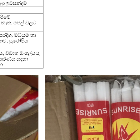
ා ඉටිපන්දම්
ිරීමේ
ු නැත. පෙල් වලට
ෙරදිග, මධ්යම හා
යාව, යුරෝපීය
ය, විවාහ මංගල්යය,
කකරණය සඳහා
්න