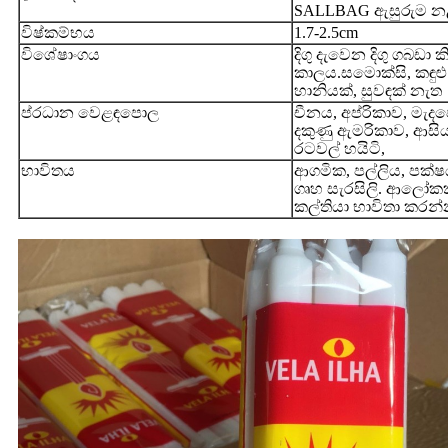
SALLBAG ඇසුරුම නළ
විෂ්කම්භය
1.7-2.5cm
විශේෂාංගය
දිගු දැවෙන දිගු ගබඩා ක
කාලය.සමොක්සි, කඳුළ
හානියක්, සුවඳක් නැත
ප්රධාන වෙළඳපොල
චීනය, අප්රිකාව, මැදප
දකුණු ඇමරිකාව, ආසි
රටවල් හයිටි,
භාවිතය
ආගමික, පල්ලිය, පක්ෂ
ගෘහ සැරසිලි. ආලෝ
කල්තියා භාවිතා කරන