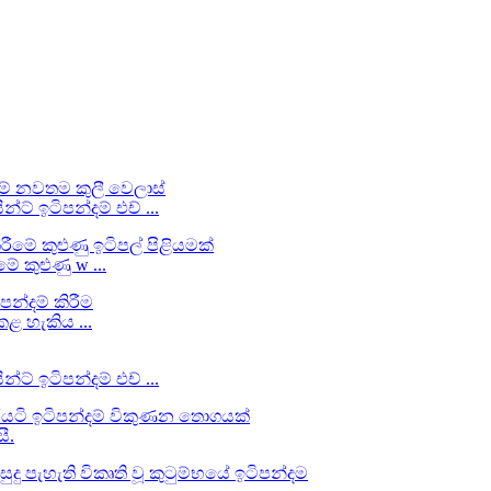
ට් ඉටිපන්දම් එච් ...
 කුළුණු w ...
කළ හැකිය ...
ට් ඉටිපන්දම් එච් ...
ී.