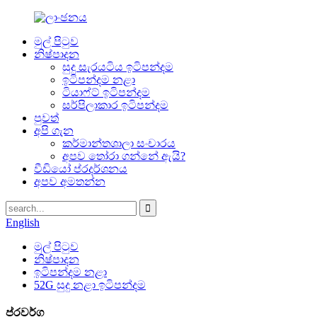
මුල් පිටුව
නිෂ්පාදන
සුදු සැරයටිය ඉටිපන්දම
ඉටිපන්දම නළා
ටියාෆ්ට් ඉටිපන්දම
සර්පිලාකාර ඉටිපන්දම
පුවත්
අපි ගැන
කර්මාන්තශාලා සංචාරය
අපව තෝරා ගන්නේ ඇයි?
වීඩියෝ ප්රදර්ශනය
අපව අමතන්න
English
මුල් පිටුව
නිෂ්පාදන
ඉටිපන්දම නළා
52G සුදු නළා ඉටිපන්දම
ප්රවර්ග