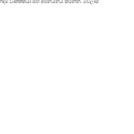
 ඉටිපන්දම් වෘත්තිකයා සහ අපනයනය කරන්න. වේලාස්