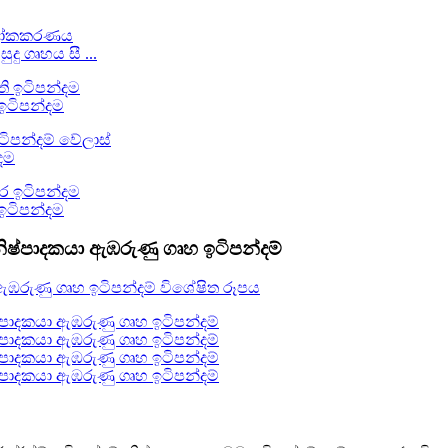
ු ගෘහය සී ...
 ඉටිපන්දම
දම
 ඉටිපන්දම
නිෂ්පාදකයා ඇඹරුණු ගෘහ ඉටිපන්දම්