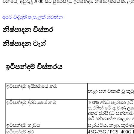
චීනයේ, අවුරුදු 2000 සිට සුප්රසිද්ධ ඉටිපන්දම් නිෂ්පාදකයෙක්,
අපට විද්යුත් තැපෑලක් යවන්න
නිෂ්පාදන විස්තර
නිෂ්පාදන ටැග්
ඉටිපන්දම් විස්තරය
ඉටිපන්දම් අයිතමයේ නම
නළා සහ විකෘති වූ කු
ඉටිපන්දම් ද්රව්යයේ නම
100% අර්ධ පැරපත ඉටි
පැරෆින් ඉටි ඇමුණු ල
අතර ප්රසිද්ධ සන්නාම
ඉටි කර්මාන්ත ශාලාව 
ඉටිපන්දම් හැඩය
සැරයටිය, නළා, කුළු
ඉටිපන්දම් බර
45G-75G / PCS, 400G