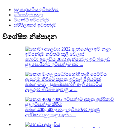
සුදු සැරයටිය ඉටිපන්දම
ඉටිපන්දම නළා
ටියාෆ්ට් ඉටිපන්දම
සර්පිලාකාර ඉටිපන්දම
විශේෂිත නිෂ්පාදන
හොටා අලෙවිය 2022 ඇන්ගෝලා ඉටි ෆ්ලෙඩ්
සුදු පොයින්ට් ඉටිපන්දම් එච් ...
තොග මංගල සුඛෝපභෝගී තෑගි පෙට්ටිය
ඇසුරුම් කිරීමේ කුළුණු w ...
තොග 400g 400g නළා ඉටිපන්දම් දකුණු
අප්රිකාව සුදු කළ හැකිය ...