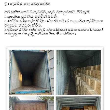
(2) පැටවීම සහ බෙදා හැරීම
පටි සහිත පෙට්ටි පැටවීම, සෑම බහාලුමක්ම පිරී ඇති,
inspeciton පූරණය වෙමින් පවතී.
භාණ්ඩාගාරය පැමිණි දින 40 කට පමණ පසු බෙදා හැරීම සහ
ඇසුරුම් තහවුරු කිරීම.
නැව්ගත කිරීම දක්ෂ නැව් නියෝජිතයා සමඟ සහයෝගයෙන්
කටයුතු කරන ලදී, පාරිභෝගික නියෝජිතයා.