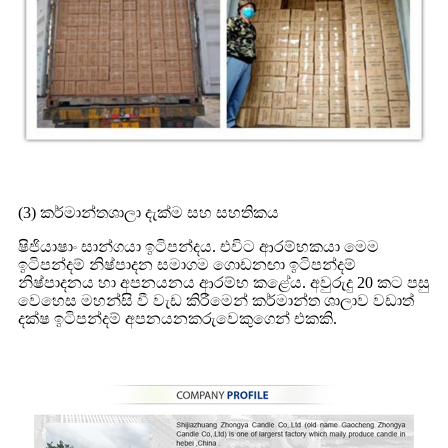
(3) කර්මාන්තශාලා දැක්ම සහ සහතිකය
ෂිජියාෂාං සාන්ගයා ඉටිපන්දය. එවිට ආරම්භකයා මෙම
ඉටිපන්දම් නිෂ්පාදන සමාගම ගොඩනඟා ඉටිපන්දම්
නිෂ්පාදනය හා අපනයනය ආරම්භ කළේය. අවුරුදු 20 කට පසු
වෙහෙස මහන්සි වී වැඩ කිරීමෙන් කර්මාන්ත ශාලාව වඩාත්
දක්ෂ ඉටිපන්දම් අපනයනකරුවෙකුගෙන් එකකි.