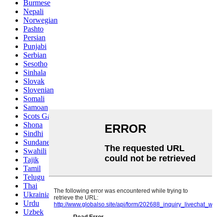
Burmese
Nepali
Norwegian
Pashto
Persian
Punjabi
Serbian
Sesotho
Sinhala
Slovak
Slovenian
Somali
Samoan
Scots Gaelic
Shona
Sindhi
Sundanese
Swahili
Tajik
Tamil
Telugu
Thai
Ukrainian
Urdu
Uzbek