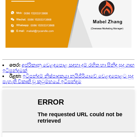
පෙර:
අප්රිකානු වෙළඳපොළ සඳහා දුම් රහිත හා සිනිඳු සුදු ගෘහ
ඉටිපන්දමක්
ඊළඟ:
ඉටිපන්දම් නිෂ්පාදකයා නයිජීරියාවේ වෙළඳපොළට සුදු
පැහැති විකෘති වූ කුටුම්භයේ ඉටිපන්දම