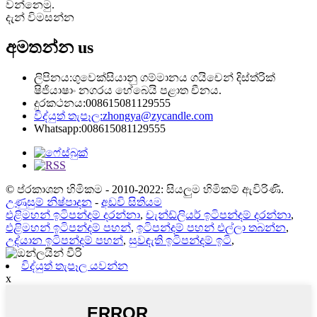
වන්නෙමු.
දැන් විමසන්න
අමතන්න
us
ලිපිනය:
ගුවෙක්සියානු ගම්මානය ගයිචෙන් දිස්ත්රික්
ෂිජියාෂාං නගරය හේබෙයි පළාත චීනය.
දුරකථනය:
008615081129555
විද්යුත් තැපෑල:
zhongya@zycandle.com
Whatsapp:
008615081129555
© ප්රකාශන හිමිකම - 2010-2022: සියලුම හිමිකම් ඇවිරිණි.
උණුසුම් නිෂ්පාදන
-
අඩවි සිතියම
එළිමහන් ඉටිපන්දම් දරන්නා
,
චැන්ඩ්ලියර් ඉටිපන්දම් දරන්නා
,
එළිමහන් ඉටිපන්දම් පහන්
,
ඉටිපන්දම් පහන් එල්ලා තබන්න
,
උද්යාන ඉටිපන්දම් පහන්
,
සුවඳැති ඉටිපන්දම් ඉටි
,
විද්යුත් තැපෑල යවන්න
x