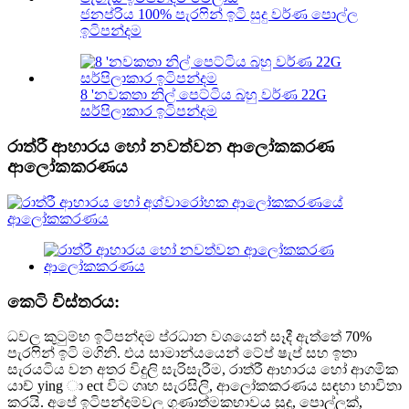
ජනප්රිය 100% පැරෆින් ඉටි සුදු වර්ණ පොල්ල
ඉටිපන්දම
8 'නවකතා නිල් පෙට්ටිය බහු වර්ණ 22G
සර්පිලාකාර ඉටිපන්දම
රාත්රී ආහාරය හෝ නවත්වන ආලෝකකරණ
ආලෝකකරණය
කෙටි විස්තරය:
ධවල කුටුම්භ ඉටිපන්දම ප්රධාන වශයෙන් සෑදී ඇත්තේ 70%
පැරෆින් ඉටි මගිනි. එය සාමාන්යයෙන් ටේප් ෂැප් සහ ඉතා
සැරයටිය වන අතර විදුලි සැරිසැරීම, රාත්රී ආහාරය හෝ ආගමික
යාච් ying ා ect විට ගෘහ සැරසිලි, ආලෝකකරණය සඳහා භාවිතා
කරයි. අපේ ඉටිපන්දම්වල ගුණාත්මකභාවය සුදු, පොල්ලක්,