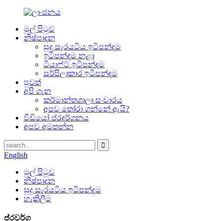
මුල් පිටුව
නිෂ්පාදන
සුදු සැරයටිය ඉටිපන්දම
ඉටිපන්දම නළා
ටියාෆ්ට් ඉටිපන්දම
සර්පිලාකාර ඉටිපන්දම
පුවත්
අපි ගැන
කර්මාන්තශාලා සංචාරය
අපව තෝරා ගන්නේ ඇයි?
වීඩියෝ ප්රදර්ශනය
අපව අමතන්න
English
මුල් පිටුව
නිෂ්පාදන
සුදු සැරයටිය ඉටිපන්දම
හැකිලීම
ප්රවර්ග