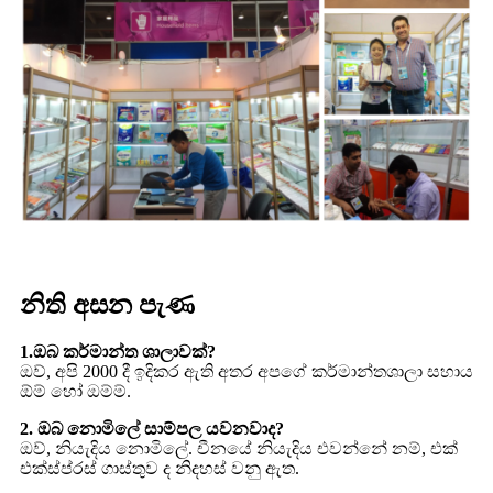
නිති අසන පැණ
1.ඔබ කර්මාන්ත ශාලාවක්?
ඔව්, අපි 2000 දී ඉදිකර ඇති අතර අපගේ කර්මාන්තශාලා සහාය
ඕම් හෝ ඔම්ම්.
2. ඔබ නොමිලේ සාම්පල යවනවාද?
ඔව්, නියැදිය නොමිලේ. චීනයේ නියැදිය එවන්නේ නම්, එක්
එක්ස්ප්රස් ගාස්තුව ද නිදහස් වනු ඇත.