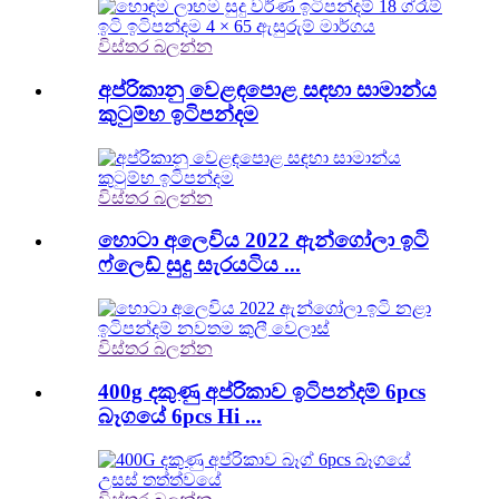
විස්තර බලන්න
අප්රිකානු වෙළඳපොළ සඳහා සාමාන්ය
කුටුම්භ ඉටිපන්දම
විස්තර බලන්න
හොටා අලෙවිය 2022 ඇන්ගෝලා ඉටි
ෆ්ලෙඩ් සුදු සැරයටිය ...
විස්තර බලන්න
400g දකුණු අප්රිකාව ඉටිපන්දම් 6pcs
බෑගයේ 6pcs Hi ...