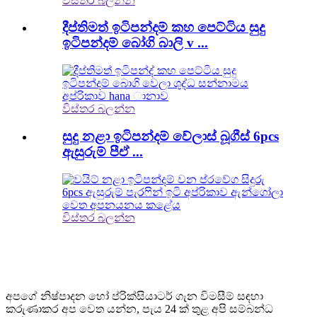
විස්තර බලන්න
දීප්තිමත් ඉටිපන්දම් කහ පෙට්ටිය සුදු
ඉටිපන්දම් බෝගි බාලි v ...
විස්තර බලන්න
සුදු නළා ඉටිපන්දම් වේලාස් බූගීස් 6pcs
ඇසුරුම් පීඒ ...
විස්තර බලන්න
දායක වන්න
සහ යාවත්කාලීන වන්න
අපගේ නිෂ්පාදන හෝ ප්රික්සියාටර් ගැන විමසීම් සඳහා
කරුණාකර අප වෙත යන්න, පැය 24 ක් තුළ අපි සම්බන්ධ