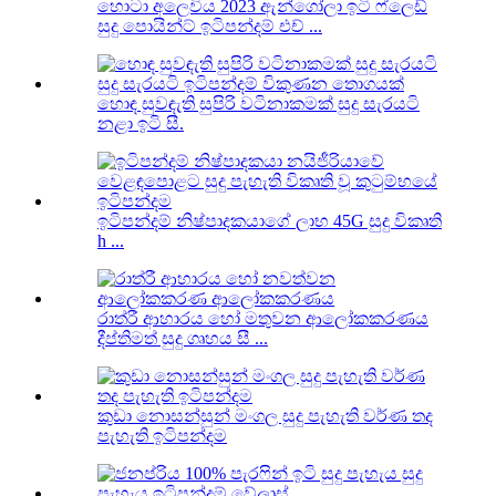
හොටා අලෙවිය 2023 ඇන්ගෝලා ඉටි ෆ්ලෙඩ්
සුදු පොයින්ට් ඉටිපන්දම් එච් ...
හොඳ සුවඳැති සුපිරි වටිනාකමක් සුදු සැරයටි
නළා ඉටි සී.
ඉටිපන්දම් නිෂ්පාදකයාගේ ලාභ 45G සුදු විකෘති
h ...
රාත්රී ආහාරය හෝ මතුවන ආලෝකකරණය
දීප්තිමත් සුදු ගෘහය සී ...
කුඩා නොසන්සුන් මංගල සුදු පැහැති වර්ණ තද
පැහැති ඉටිපන්දම