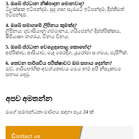
3. ඔබේ ප්රධාන නිෂ්පාදන මොනවාද?
ටීලක්ෂක ඉටිපන්දම්, සුදු ගෘහ සැරයටි ඉටිපන්දම්, දීප්තිමත්
ඉටිපන්දම්.
4. ඔබේ සමාගමේ ලිපිනය කුමක්ද?
ලිපිනය: ගුවාසියානු ගම්මානය, ගයිජෙන්ග් දිස්ත්රික්කය,
ෂිජියාෂාං නගරය, චීනය චීනය.
5. ඔබේ ප්රධාන වෙළෙඳපොළ කොහේද?
අප්රිකාව, ආසියාව, මැද පෙරදිග, යුරෝපා සංගමය, පැසිෆික්.
6. තෙවන පාර්ශවීය පරීක්ෂාවට ඔබ සහාය දෙන්න?
ඔව්, පාරිභෝගික අවශ්යතාවය මෙය නම් අපි නිසැකවම
සහාය දෙමු.
අපව අමතන්න
මගේ සම්බන්ධතා මාර්ගය සඳහා පැය 24 ක්