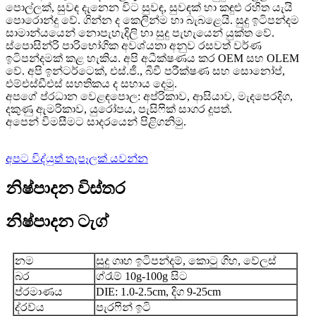
පොල්ලක්, සුවඳ දැනෙන විට සුවඳ, සුවඳක් හා කඳුළු රහිත යැයි
පොරොන්දු වේ. ගින්න ද කෙලින්ම හා බැබළෙයි. සුදු ඉටිපන්දම
සාමාන්යයෙන් නොපැහැදිලි හා සුදු පැහැයෙන් යුක්ත වේ.
ස්පොසින්රි පාරිභෝගික අවශ්යතා අනුව රසවත් වර්ණ
ඉටිපන්දමක් කළ හැකිය. අපි අධීක්ෂණය කර OEM සහ OLEM
වේ. අපි ඉන්ටර්ටෙක්, එස්.ජී., බීවී පරීක්ෂණ සහ සොනෝප්,
එම්එස්ඩීඑස් සහතිකය ද සහාය දෙමු.
අපගේ ප්රධාන වෙළඳපොල: අප්රිකාව, ආසියාව, මැදපෙරදිග,
දකුණු ඇමරිකාව, යුරෝපය, පැසිෆික් සාගර දූපත්.
අපෙන් විමසීමට සාදරයෙන් පිළිගනිමු.
අපට විද්යුත් තැපෑලක් යවන්න
නිෂ්පාදන විස්තර
නිෂ්පාදන ටැග්
නම
සුදු ගෘහ ඉටිපන්දම්, කොටු ගිහ, වේලස්
බර
ග්රෑම් 10g-100g සිට
ප්රමාණය
DIE: 1.0-2.5cm, දිග 9-25cm
ද්රව්ය
පැරෆින් ඉටි