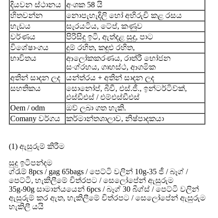
දියවන ස්ථානය
අංශක 58 යි
හිතවන්න
නොපැහැදිලි හෝ අභිරුචි කළ රසය
හැඩය
සැරයටිය, ටේප්, කණුව
වර්ණය
පිරිසිදු ඉටි, ඇත්දළ සුදු, පාට
විශේෂාංගය
දුම් රහිත, කඳුළු රහිත,
භාවිතය
ආලෝකකරණය, රාත්රී භෝජන
සංග්රහය, ගෘහස්ථ, ආගමික
අතින් සාදන ලද
යන්ත්රය + අතින් සාදන ලද
සහතිකය
සොනෝප්, බීවී, එස්.ජී., ඉන්ටර්ටිව්ක්,
එස්ඩීඑස් / එම්එස්ඩීඑස්
Oem / odm
ඔව් ලබා ගත හැකි.
Comany වර්ගය
කර්මාන්තශාලාව, නිෂ්පාදකයා
(1) ඇසුරුම් කිරීම
සුදු ඉටිපන්දම
ග්රෑම් 8pcs / gag 65bags / පෙට්ටි වලින් 10g-35 ජී / බෑග් /
පෙට්ටි, හැකිලීමේ චිත්රපට / සෙලෝපේන් ඇසුරුම
35g-90g සාමාන්යයෙන් 6pcs / බෑග් 30 බීග්ස් / පෙට්ටි වලින්
ඇසුරුම් කර ඇත, හැකිලීමේ චිත්රපට / සෙලෝපේන් ඇසුරුම
හැකිලී යයි